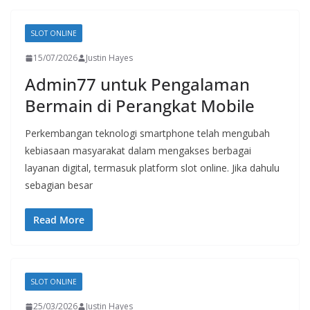
SLOT ONLINE
15/07/2026
Justin Hayes
Admin77 untuk Pengalaman
Bermain di Perangkat Mobile
Perkembangan teknologi smartphone telah mengubah
kebiasaan masyarakat dalam mengakses berbagai
layanan digital, termasuk platform slot online. Jika dahulu
sebagian besar
Read More
SLOT ONLINE
25/03/2026
Justin Hayes