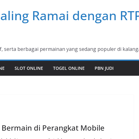
Paling Ramai dengan RT
if, serta berbagai permainan yang sedang populer di kalan
NE
SLOT ONLINE
TOGEL ONLINE
PBN JUDI
Bermain di Perangkat Mobile