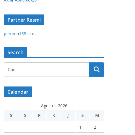
Partner Resmi
permen138 situs
Search
Calendar
Agustus 2026
S
S
R
K
J
S
M
1
2